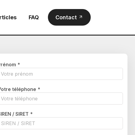
rticles
FAQ
Contact
Prénom
*
Votre téléphone
*
SIREN / SIRET
*