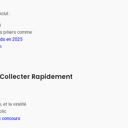
clut :
)
s piliers comme :
ads en 2025
n
 Collecter Rapidement
 et la viralité
blic
x concours