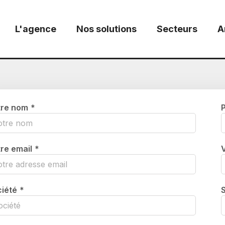
L'agence
Nos solutions
Secteurs
A
tre nom
*
re email
*
iété
*