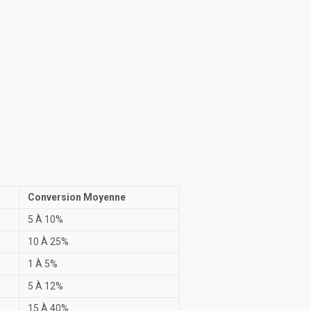
Conversion Moyenne
5 À 10%
10 À 25%
1 À 5%
5 À 12%
15 À 40%