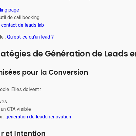
ding page
til de call booking
 contact de leads lab
de :
Qu’est-ce qu’un lead ?
tratégies de Génération de Leads 
misées pour la Conversion
cle. Elles doivent :
ives
 un CTA visible
x :
génération de leads rénovation
r et Intention