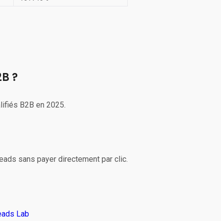
2B ?
lifiés B2B en 2025.
eads sans payer directement par clic.
eads Lab