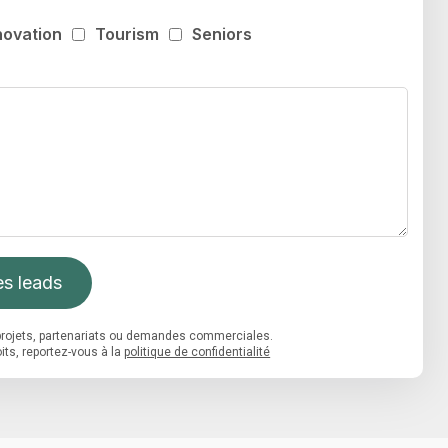
novation
Tourism
Seniors
s leads
s projets, partenariats ou demandes commerciales.
its, reportez-vous à la
politique de confidentialité