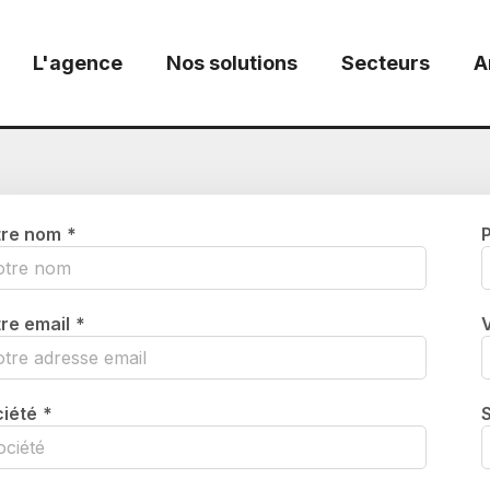
L'agence
Nos solutions
Secteurs
A
tre nom
*
re email
*
iété
*