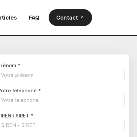
rticles
FAQ
Contact
Prénom
*
Votre téléphone
*
SIREN / SIRET
*