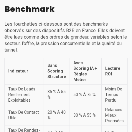
Benchmark
Les fourchettes ci-dessous sont des benchmarks
observés sur des dispositifs B2B en France. Elles doivent
être lues comme des ordres de grandeur, variables selon le
secteur, l’offre, la pression concurrentielle et la qualité du
tunnel.
Avec
Sans
Scoring IA +
Lecture
Indicateur
Scoring
Règles
ROI
Structuré
Métier
Taux De Leads
Moins De
35 % À 55
Réellement
50 % À 75 %
Temps
%
Exploitables
Perdu
Relances
Taux De Contact
20 % À 40
30 % À 55 %
Mieux
Utile
%
Priorisées
Taux De Rendez-