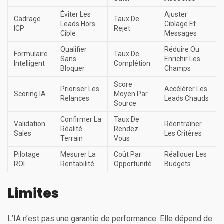
Éviter Les
Ajuster
Cadrage
Taux De
Leads Hors
Ciblage Et
ICP
Rejet
Cible
Messages
Qualifier
Réduire Ou
Formulaire
Taux De
Sans
Enrichir Les
Intelligent
Complétion
Bloquer
Champs
Score
Prioriser Les
Accélérer Les
Scoring IA
Moyen Par
Relances
Leads Chauds
Source
Confirmer La
Taux De
Validation
Réentraîner
Réalité
Rendez-
Sales
Les Critères
Terrain
Vous
Pilotage
Mesurer La
Coût Par
Réallouer Les
ROI
Rentabilité
Opportunité
Budgets
Limites
L’IA n’est pas une garantie de performance. Elle dépend de