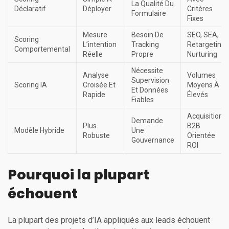
La Qualité Du
Déclaratif
Déployer
Critères
Formulaire
Fixes
Mesure
Besoin De
SEO, SEA,
Scoring
L’intention
Tracking
Retargeting,
Comportemental
Réelle
Propre
Nurturing
Nécessite
Analyse
Volumes
Supervision
Scoring IA
Croisée Et
Moyens À
Et Données
Rapide
Élevés
Fiables
Acquisition
Demande
Plus
B2B
Modèle Hybride
Une
Robuste
Orientée
Gouvernance
ROI
Pourquoi la plupart
échouent
La plupart des projets d’IA appliqués aux leads échouent