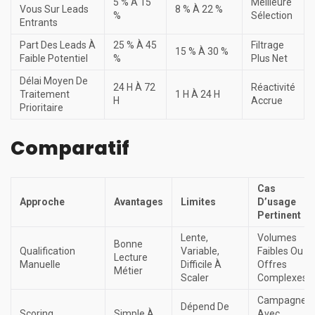
5 % À 15
Meilleure
Vous Sur Leads
8 % À 22 %
%
Sélection
Entrants
Part Des Leads À
25 % À 45
Filtrage
15 % À 30 %
Faible Potentiel
%
Plus Net
Délai Moyen De
24 H À 72
Réactivité
Traitement
1 H À 24 H
H
Accrue
Prioritaire
Comparatif
Cas
Approche
Avantages
Limites
D’usage
Pertinent
Lente,
Volumes
Bonne
Qualification
Variable,
Faibles Ou
Lecture
Manuelle
Difficile À
Offres
Métier
Scaler
Complexes
Campagnes
Dépend De
Scoring
Simple À
Avec