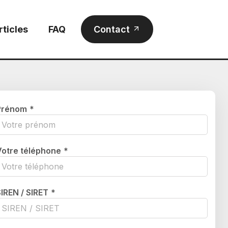
rticles
FAQ
Contact
Prénom
*
Votre téléphone
*
SIREN / SIRET
*