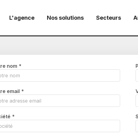
L'agence
Nos solutions
Secteurs
A
tre nom
*
re email
*
iété
*