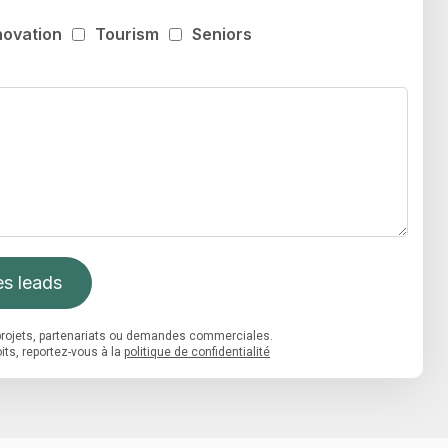
novation
Tourism
Seniors
s leads
s projets, partenariats ou demandes commerciales.
its, reportez-vous à la
politique de confidentialité