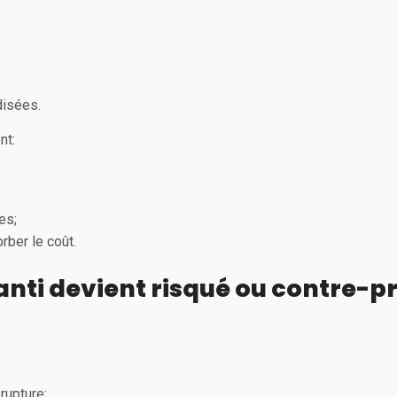
disées.
nt:
es;
rber le coût.
nti devient risqué ou contre-p
rupture;