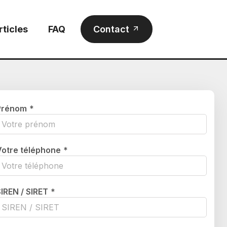
rticles
FAQ
Contact
Prénom
*
Votre téléphone
*
SIREN / SIRET
*