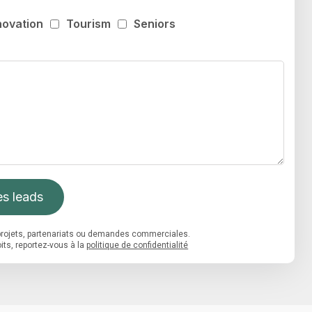
novation
Tourism
Seniors
s leads
s projets, partenariats ou demandes commerciales.
its, reportez-vous à la
politique de confidentialité