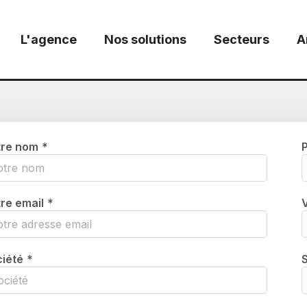
L'agence
Nos solutions
Secteurs
A
tre nom
*
re email
*
iété
*