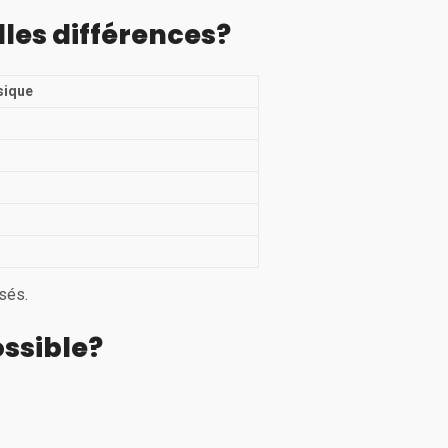
lles différences?
sique
isés.
ossible?